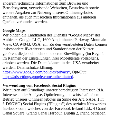
anderem technische Informationen zum Browser und
Betriebssystem, verweisende Webseiten, Besuchszeit sowie
weitere Angaben zur Nutzung unseres Onlineangebotes
enthalten, als auch mit solchen Informationen aus anderen
Quellen verbunden werden.
Google Maps
Wir binden die Landkarten des Dienstes “Google Maps” des
Anbieters Google LLC, 1600 Amphitheatre Parkway, Mountain
View, CA 94043, USA, ein. Zu den verarbeiteten Daten können
insbesondere IP-Adressen und Standortdaten der Nutzer
gehören, die jedoch nicht ohne deren Einwilligung (im Regelfall
im Rahmen der Einstellungen ihrer Mobilgeräte vollzogen),
erhoben werden. Die Daten können in den USA verarbeitet
werden. Datenschutzerklärung:
https://www.google.com/policies/privacy/
, Opt-Out:
https://adssettings.google.com/authenticated
.
Verwendung von Facebook Social Plugins
Wir nutzen auf Grundlage unserer berechtigten Interessen (d.h.
Interesse an der Analyse, Optimierung und wirtschaftlichem
Betrieb unseres Onlineangebotes im Sinne des Art. 6 Abs. 1 lit.
f. DSGVO) Social Plugins ("Plugins") des sozialen Netzwerkes
facebook.com, welches von der Facebook Ireland Ltd., 4 Grand
Canal Square, Grand Canal Harbour, Dublin 2, Irland betrieben