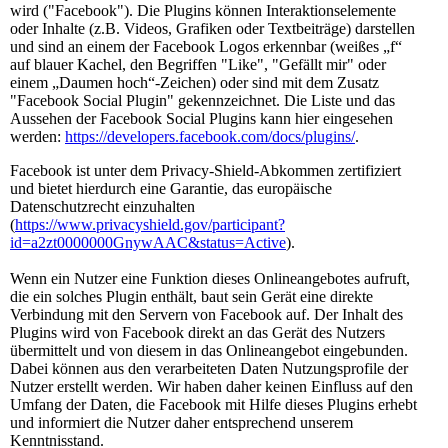
wird ("Facebook"). Die Plugins können Interaktionselemente
oder Inhalte (z.B. Videos, Grafiken oder Textbeiträge) darstellen
und sind an einem der Facebook Logos erkennbar (weißes „f“
auf blauer Kachel, den Begriffen "Like", "Gefällt mir" oder
einem „Daumen hoch“-Zeichen) oder sind mit dem Zusatz
"Facebook Social Plugin" gekennzeichnet. Die Liste und das
Aussehen der Facebook Social Plugins kann hier eingesehen
werden:
https://developers.facebook.com/docs/plugins/
.
Facebook ist unter dem Privacy-Shield-Abkommen zertifiziert
und bietet hierdurch eine Garantie, das europäische
Datenschutzrecht einzuhalten
(
https://www.privacyshield.gov/participant?
id=a2zt0000000GnywAAC&status=Active
).
Wenn ein Nutzer eine Funktion dieses Onlineangebotes aufruft,
die ein solches Plugin enthält, baut sein Gerät eine direkte
Verbindung mit den Servern von Facebook auf. Der Inhalt des
Plugins wird von Facebook direkt an das Gerät des Nutzers
übermittelt und von diesem in das Onlineangebot eingebunden.
Dabei können aus den verarbeiteten Daten Nutzungsprofile der
Nutzer erstellt werden. Wir haben daher keinen Einfluss auf den
Umfang der Daten, die Facebook mit Hilfe dieses Plugins erhebt
und informiert die Nutzer daher entsprechend unserem
Kenntnisstand.